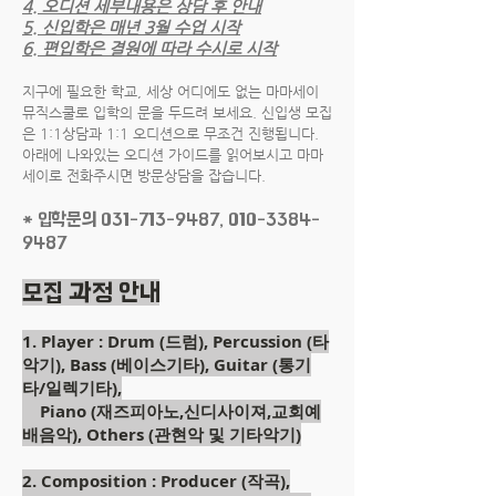
4. 오디션 세부내용은 상담 후 안내
5. 신입학은 매년 3월 수업 시작
6. 편입학은 결원에 따라 수시로 시작
지구에 필요한 학교, 세상 어디에도 없는 마마세이
뮤직스쿨로 입학의 문을 두드려 보세요. 신입생 모집
은 1:1상담과 1:1 오디션으로 무조건 진행됩니다.
아래에 나와있는 오디션 가이드를 읽어보시고 마마
세이로 전화주시면 방문상담을 잡습니다.
* 입학문의
031-713-9487
,
010-3384-
9487
모집 과정 안내
1. Player : Drum (드럼), Percussion (타
악기), Bass (베이스기타), Guitar (통기
타/일렉기타),
Piano (재즈피아노,신디사이져,교회예
배음악), Others (관현악 및 기타악기)
2. Composition : Producer (작곡),